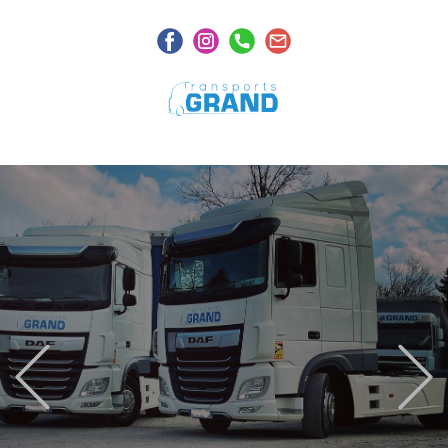
TRANSPORT
RÉGIONAL
AUVERGNE RHONE
ALPES
Mise en place de solutions de transports
pour vos marchandises sur la région
Auvergne - Rhône - Alpes
Previous